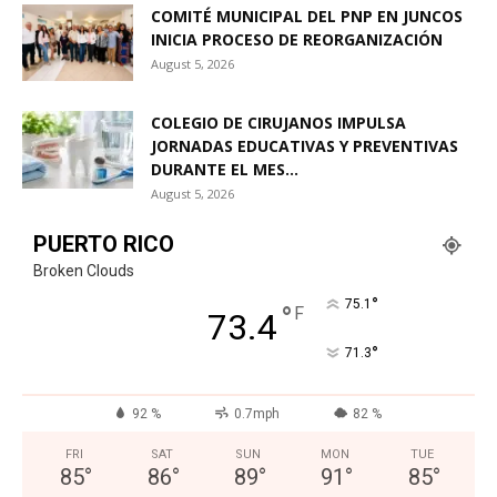
COMITÉ MUNICIPAL DEL PNP EN JUNCOS
INICIA PROCESO DE REORGANIZACIÓN
August 5, 2026
COLEGIO DE CIRUJANOS IMPULSA
JORNADAS EDUCATIVAS Y PREVENTIVAS
DURANTE EL MES...
August 5, 2026
PUERTO RICO
Broken Clouds
°
75.1
°
F
73.4
°
71.3
92 %
0.7mph
82 %
FRI
SAT
SUN
MON
TUE
85
°
86
°
89
°
91
°
85
°