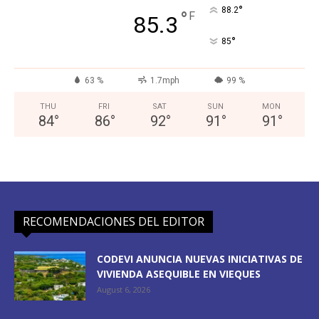
°
88.2
°
F
85.3
°
85
63 %
1.7mph
99 %
THU
FRI
SAT
SUN
MON
84
°
86
°
92
°
91
°
91
°
RECOMENDACIONES DEL EDITOR
CODEVI ANUNCIA NUEVAS INICIATIVAS DE
VIVIENDA ASEQUIBLE EN VIEQUES
August 6, 2026