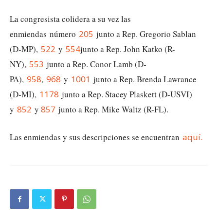
La congresista colidera a su vez las
enmiendas número
205
junto a Rep. Gregorio Sablan
(D-MP),
522
y
554
junto a Rep. John Katko (R-
NY),
553
junto a Rep. Conor Lamb (D-
PA),
958
,
968
y
1001
junto a Rep. Brenda Lawrance
(D-MI),
1178
junto a Rep. Stacey Plaskett (D-USVI)
y
852
y
857
junto a Rep. Mike Waltz (R-FL).
Las enmiendas y sus descripciones se encuentran
aquí.