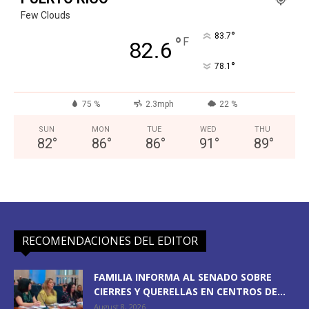
Few Clouds
°
83.7
°
F
82.6
°
78.1
75 %
2.3mph
22 %
SUN
MON
TUE
WED
THU
82
°
86
°
86
°
91
°
89
°
RECOMENDACIONES DEL EDITOR
FAMILIA INFORMA AL SENADO SOBRE
CIERRES Y QUERELLAS EN CENTROS DE...
August 8, 2026