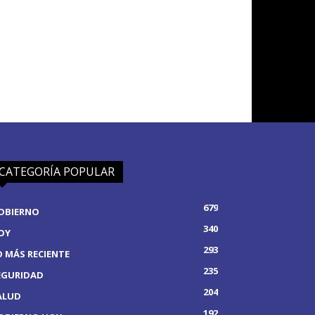
CATEGORÍA POPULAR
679
OBIERNO
340
OY
293
O MÁS RECIENTE
235
EGURIDAD
204
ALUD
192