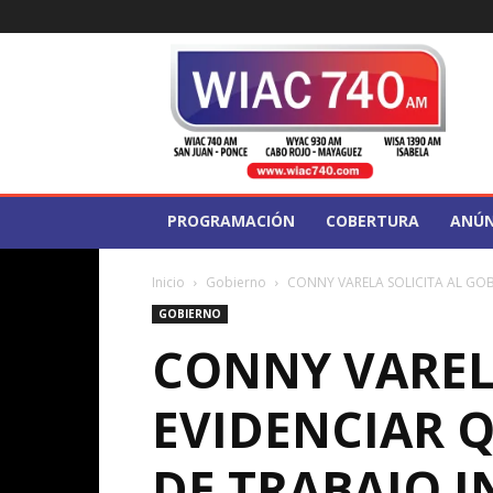
WIAC
740
PROGRAMACIÓN
COBERTURA
ANÚN
Inicio
Gobierno
CONNY VARELA SOLICITA AL GOB
GOBIERNO
CONNY VAREL
EVIDENCIAR Q
DE TRABAJO 