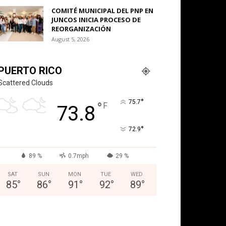
COMITÉ MUNICIPAL DEL PNP EN
JUNCOS INICIA PROCESO DE
REORGANIZACIÓN
August 5, 2026
PUERTO RICO
Scattered Clouds
°
75.7
°
F
73.8
°
72.9
89 %
0.7mph
29 %
SAT
SUN
MON
TUE
WED
85
°
86
°
91
°
92
°
89
°