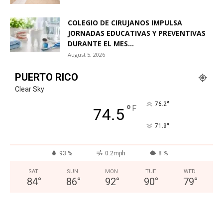
COLEGIO DE CIRUJANOS IMPULSA
JORNADAS EDUCATIVAS Y PREVENTIVAS
DURANTE EL MES...
August 5, 2026
PUERTO RICO
Clear Sky
°
76.2
°
F
74.5
°
71.9
93 %
0.2mph
8 %
SAT
SUN
MON
TUE
WED
84
°
86
°
92
°
90
°
79
°