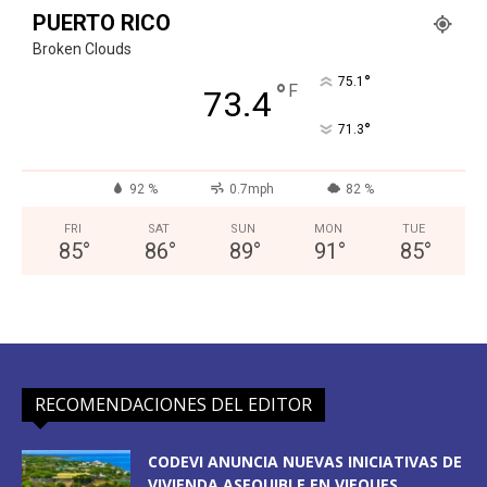
PUERTO RICO
Broken Clouds
°
75.1
°
F
73.4
°
71.3
92 %
0.7mph
82 %
FRI
SAT
SUN
MON
TUE
85
°
86
°
89
°
91
°
85
°
RECOMENDACIONES DEL EDITOR
CODEVI ANUNCIA NUEVAS INICIATIVAS DE
VIVIENDA ASEQUIBLE EN VIEQUES