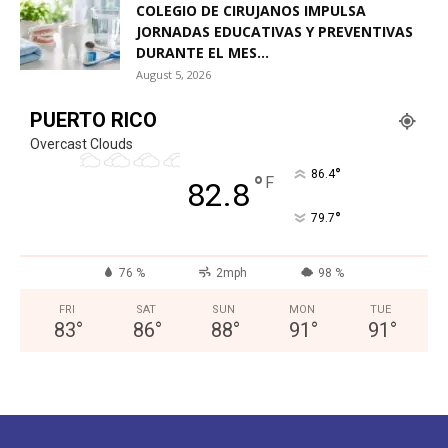
COLEGIO DE CIRUJANOS IMPULSA
JORNADAS EDUCATIVAS Y PREVENTIVAS
DURANTE EL MES...
August 5, 2026
PUERTO RICO
Overcast Clouds
°
86.4
°
F
82.8
°
79.7
76 %
2mph
98 %
FRI
SAT
SUN
MON
TUE
83
°
86
°
88
°
91
°
91
°