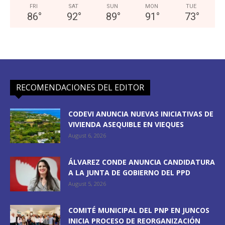
FRI
SAT
SUN
MON
TUE
86
°
92
°
89
°
91
°
73
°
RECOMENDACIONES DEL EDITOR
CODEVI ANUNCIA NUEVAS INICIATIVAS DE
VIVIENDA ASEQUIBLE EN VIEQUES
August 6, 2026
ÁLVAREZ CONDE ANUNCIA CANDIDATURA
A LA JUNTA DE GOBIERNO DEL PPD
August 5, 2026
COMITÉ MUNICIPAL DEL PNP EN JUNCOS
INICIA PROCESO DE REORGANIZACIÓN