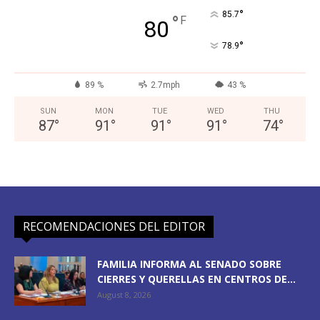
°
85.7
°
F
80
°
78.9
89 %
2.7mph
43 %
SUN
MON
TUE
WED
THU
87
°
91
°
91
°
91
°
74
°
RECOMENDACIONES DEL EDITOR
FAMILIA INFORMA AL SENADO SOBRE
CIERRES Y QUERELLAS EN CENTROS DE...
August 8, 2026