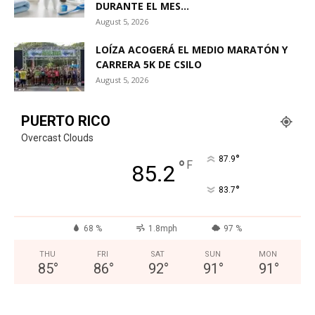
DURANTE EL MES...
August 5, 2026
LOÍZA ACOGERÁ EL MEDIO MARATÓN Y
CARRERA 5K DE CSILO
August 5, 2026
PUERTO RICO
Overcast Clouds
°
87.9
°
F
85.2
°
83.7
68 %
1.8mph
97 %
THU
FRI
SAT
SUN
MON
85
°
86
°
92
°
91
°
91
°