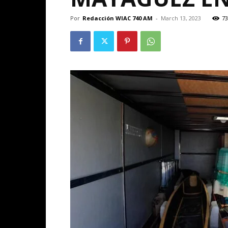
Por
Redacción WIAC 740 AM
-
March 13, 2023
73