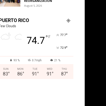
REORGANIZACIÓN
August 5, 2026
PUERTO RICO
Few Clouds
°
77.7
°
F
74.7
°
72.9
93 %
0.7mph
21 %
SUN
MON
TUE
WED
THU
83
°
86
°
91
°
91
°
87
°