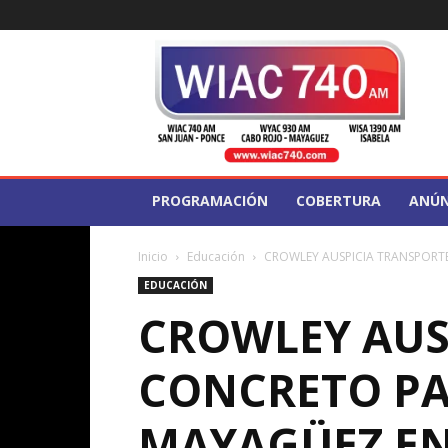
WIAC
740
PROGRAMACIÓN
COBERTURA
ANÚN
Inicio
Educación
CROWLEY AUSPICIA TRANSPORTE
EDUCACIÓN
CROWLEY AUS
CONCRETO PA
MAYAGÜEZ EN