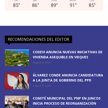
FRI
SAT
SUN
MON
TUE
85
°
86
°
89
°
91
°
85
°
RECOMENDACIONES DEL EDITOR
CODEVI ANUNCIA NUEVAS INICIATIVAS DE
VIVIENDA ASEQUIBLE EN VIEQUES
August 6, 2026
ÁLVAREZ CONDE ANUNCIA CANDIDATURA
A LA JUNTA DE GOBIERNO DEL PPD
August 5, 2026
COMITÉ MUNICIPAL DEL PNP EN JUNCOS
INICIA PROCESO DE REORGANIZACIÓN