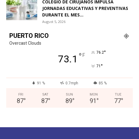
COLEGIO DE CIRUJANOS IMPULSA
JORNADAS EDUCATIVAS Y PREVENTIVAS
DURANTE EL MES...
August 5, 2026
PUERTO RICO
Overcast Clouds
°
76.2
°
F
73.1
°
71
91 %
0.7mph
85 %
FRI
SAT
SUN
MON
TUE
87
°
87
°
89
°
91
°
77
°