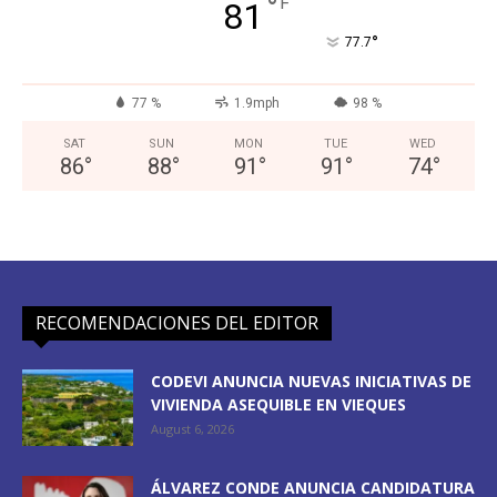
°
F
81
°
77.7
77 %
1.9mph
98 %
SAT
SUN
MON
TUE
WED
86
°
88
°
91
°
91
°
74
°
RECOMENDACIONES DEL EDITOR
CODEVI ANUNCIA NUEVAS INICIATIVAS DE
VIVIENDA ASEQUIBLE EN VIEQUES
August 6, 2026
ÁLVAREZ CONDE ANUNCIA CANDIDATURA