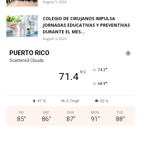
August 5, 2026
COLEGIO DE CIRUJANOS IMPULSA
JORNADAS EDUCATIVAS Y PREVENTIVAS
DURANTE EL MES...
August 5, 2026
PUERTO RICO
Scattered Clouds
°
74.2
°
F
71.4
°
68.9
97 %
0.7mph
50 %
FRI
SAT
SUN
MON
TUE
85
°
86
°
87
°
91
°
88
°