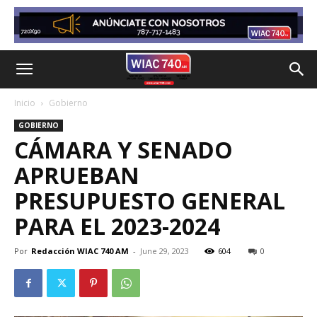
Inicio
Gobierno
GOBIERNO
CÁMARA Y SENADO
APRUEBAN
PRESUPUESTO GENERAL
PARA EL 2023-2024
Por
Redacción WIAC 740 AM
-
June 29, 2023
604
0