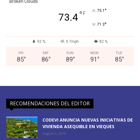
Broken Clouds
°
75.1
°
F
73.4
°
71.3
92 %
0.7mph
82 %
FRI
SAT
SUN
MON
TUE
85
°
86
°
89
°
91
°
85
°
RECOMENDACIONES DEL EDITOR
CODEVI ANUNCIA NUEVAS INICIATIVAS DE
VIVIENDA ASEQUIBLE EN VIEQUES
August 6, 2026