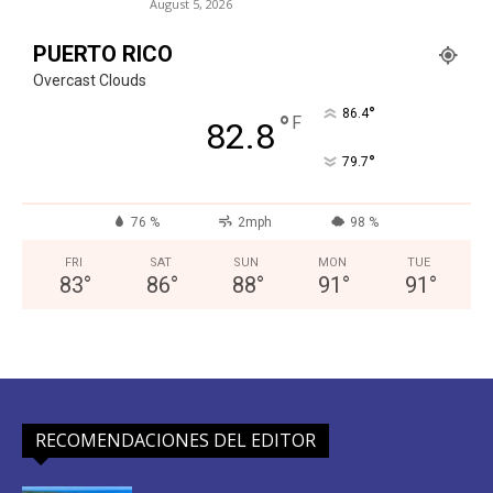
August 5, 2026
PUERTO RICO
Overcast Clouds
°
86.4
°
F
82.8
°
79.7
76 %
2mph
98 %
FRI
SAT
SUN
MON
TUE
83
°
86
°
88
°
91
°
91
°
RECOMENDACIONES DEL EDITOR