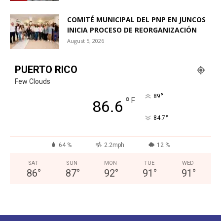
COMITÉ MUNICIPAL DEL PNP EN JUNCOS
INICIA PROCESO DE REORGANIZACIÓN
August 5, 2026
PUERTO RICO
Few Clouds
°
89
°
F
86.6
°
84.7
64 %
2.2mph
12 %
SAT
SUN
MON
TUE
WED
86
°
87
°
92
°
91
°
91
°