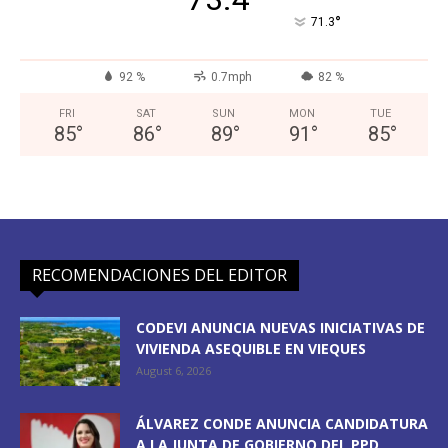
°
71.3
92 %
0.7mph
82 %
FRI
SAT
SUN
MON
TUE
85
°
86
°
89
°
91
°
85
°
RECOMENDACIONES DEL EDITOR
CODEVI ANUNCIA NUEVAS INICIATIVAS DE
VIVIENDA ASEQUIBLE EN VIEQUES
August 6, 2026
ÁLVAREZ CONDE ANUNCIA CANDIDATURA
A LA JUNTA DE GOBIERNO DEL PPD