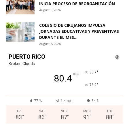
INICIA PROCESO DE REORGANIZACIÓN
August 5, 2026
COLEGIO DE CIRUJANOS IMPULSA
JORNADAS EDUCATIVAS Y PREVENTIVAS
DURANTE EL MES...
August 5, 2026
PUERTO RICO
Broken Clouds
°
83.7
°
F
80.4
°
78.9
77 %
1.4mph
84 %
FRI
SAT
SUN
MON
TUE
83
°
86
°
87
°
91
°
88
°