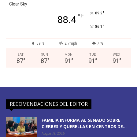
Clear Sky
°
89.2
°
F
88.4
°
86.1
59 %
2.7mph
7 %
SAT
SUN
MON
TUE
WED
87
°
87
°
91
°
91
°
91
°
RECOMENDACIONES DEL EDITOR
FAMILIA INFORMA AL SENADO SOBRE
CIERRES Y QUERELLAS EN CENTROS DE...
August 8, 2026