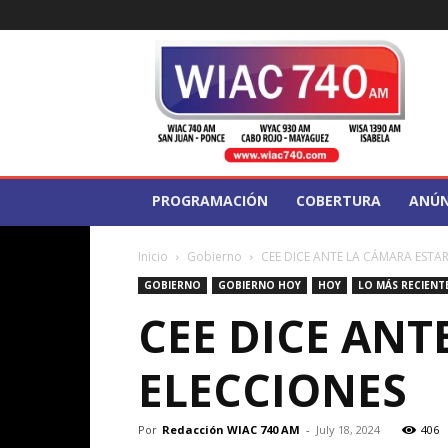
WIAC
740
PROGRAMACIÓN
COBERTURA
ANÚN
Inicio
Gobierno
CEE DICE ANTE LA CÁMARA ESTAR
GOBIERNO
GOBIERNO HOY
HOY
LO MÁS RECIENT
CEE DICE ANT
ELECCIONES
Por
Redacción WIAC 740 AM
-
July 18, 2024
406