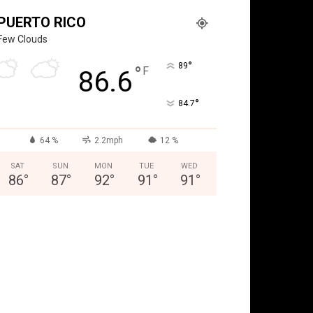
PUERTO RICO
Few Clouds
°
89
°
F
86.6
°
84.7
64 %
2.2mph
12 %
SAT
SUN
MON
TUE
WED
86
°
87
°
92
°
91
°
91
°