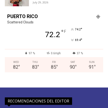
July 29, 2026
PUERTO RICO
Scattered Clouds
°
74.2
°
F
72.2
°
69.4
97 %
0.6mph
37 %
WED
THU
FRI
SAT
SUN
82
°
83
°
85
°
90
°
91
°
RECOMENDACIONES DEL EDITOR