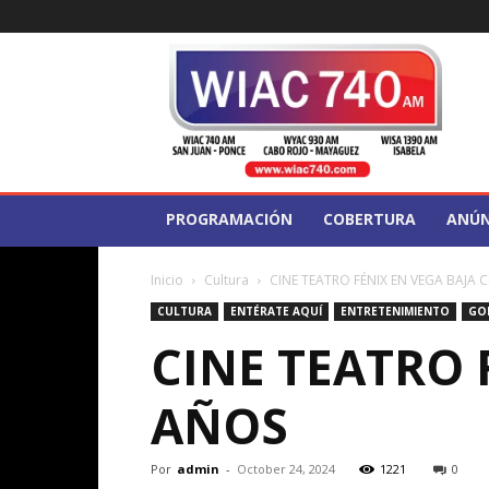
WIAC
740
PROGRAMACIÓN
COBERTURA
ANÚN
Inicio
Cultura
CINE TEATRO FÉNIX EN VEGA BAJA 
CULTURA
ENTÉRATE AQUÍ
ENTRETENIMIENTO
GO
CINE TEATRO 
AÑOS
Por
admin
-
October 24, 2024
1221
0