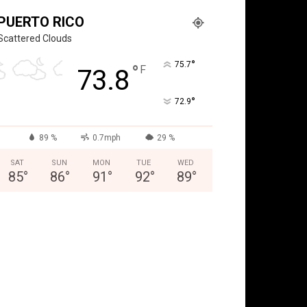
PUERTO RICO
Scattered Clouds
°
75.7
°
F
73.8
°
72.9
89 %
0.7mph
29 %
SAT
SUN
MON
TUE
WED
85
°
86
°
91
°
92
°
89
°