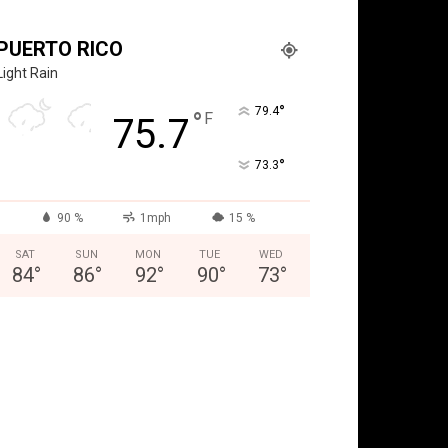
PUERTO RICO
Light Rain
°
79.4
°
F
75.7
°
73.3
90 %
1mph
15 %
SAT
SUN
MON
TUE
WED
84
°
86
°
92
°
90
°
73
°