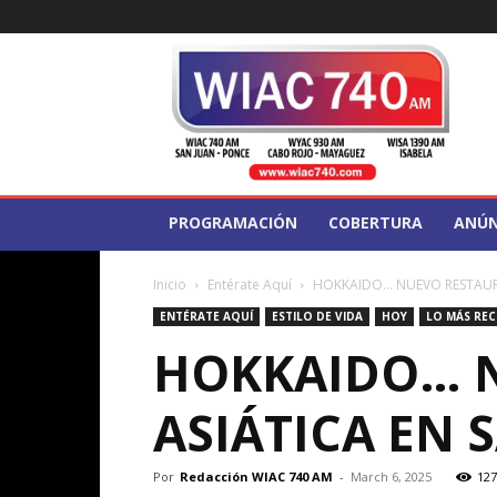
WIAC
740
PROGRAMACIÓN
COBERTURA
ANÚN
Inicio
Entérate Aquí
HOKKAIDO… NUEVO RESTAURA
ENTÉRATE AQUÍ
ESTILO DE VIDA
HOY
LO MÁS REC
HOKKAIDO… N
ASIÁTICA EN 
Por
Redacción WIAC 740 AM
-
March 6, 2025
127