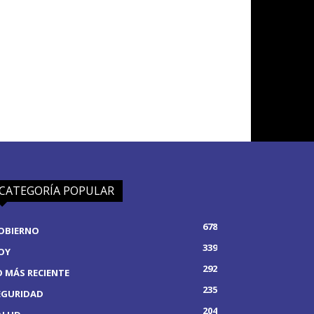
CATEGORÍA POPULAR
678
OBIERNO
339
OY
292
O MÁS RECIENTE
235
EGURIDAD
204