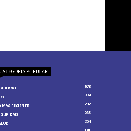
CATEGORÍA POPULAR
678
OBIERNO
339
OY
292
O MÁS RECIENTE
235
EGURIDAD
204
ALUD
191