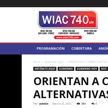
WIAC
740
PROGRAMACIÓN
COBERTURA
ANÚN
Inicio
Entérate Aquí
ORIENTAN A COMERCIANTES 
ENTÉRATE AQUÍ
GOBIERNO
GOBIERNO HOY
HOY
ORIENTAN A 
ALTERNATIVA
Por
admin
-
March 20, 2025
384
0