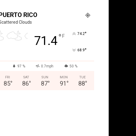
PUERTO RICO
Scattered Clouds
°
74.2
°
F
71.4
°
68.9
97 %
0.7mph
50 %
FRI
SAT
SUN
MON
TUE
85
°
86
°
87
°
91
°
88
°