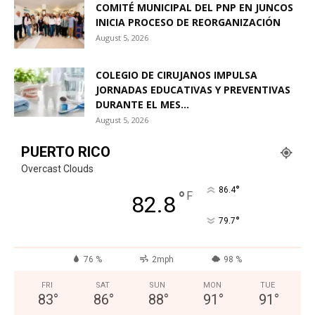
COMITÉ MUNICIPAL DEL PNP EN JUNCOS
INICIA PROCESO DE REORGANIZACIÓN
August 5, 2026
COLEGIO DE CIRUJANOS IMPULSA
JORNADAS EDUCATIVAS Y PREVENTIVAS
DURANTE EL MES...
August 5, 2026
PUERTO RICO
Overcast Clouds
°
86.4
°
F
82.8
°
79.7
76 %
2mph
98 %
FRI
SAT
SUN
MON
TUE
83
°
86
°
88
°
91
°
91
°