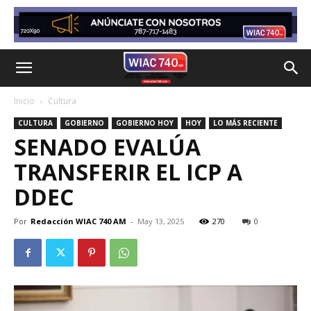
Inicio
Cultura
CULTURA
GOBIERNO
GOBIERNO HOY
HOY
LO MÁS RECIENTE
SENADO EVALÚA
TRANSFERIR EL ICP A
DDEC
Por
Redacción WIAC 740 AM
-
May 13, 2025
270
0