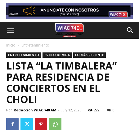
Inicio
Entretenimiento
ENTRETENIMIENTO
ESTILO DE VIDA
LO MÁS RECIENTE
LISTA “LA TIMBALERA”
PARA RESIDENCIA DE
CONCIERTOS EN EL
CHOLI
Por
Redacción WIAC 740 AM
-
July 12, 2025
222
0