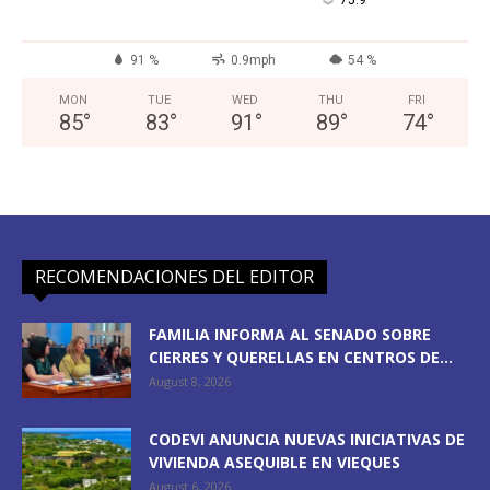
°
91 %
0.9mph
54 %
MON
TUE
WED
THU
FRI
85
°
83
°
91
°
89
°
74
°
RECOMENDACIONES DEL EDITOR
FAMILIA INFORMA AL SENADO SOBRE
CIERRES Y QUERELLAS EN CENTROS DE...
August 8, 2026
CODEVI ANUNCIA NUEVAS INICIATIVAS DE
VIVIENDA ASEQUIBLE EN VIEQUES
August 6, 2026