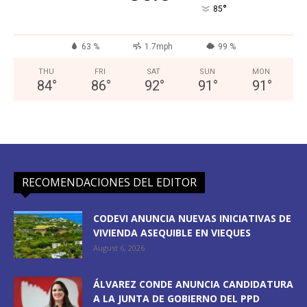
°
85
63 %
1.7mph
99 %
THU
FRI
SAT
SUN
MON
84
°
86
°
92
°
91
°
91
°
RECOMENDACIONES DEL EDITOR
CODEVI ANUNCIA NUEVAS INICIATIVAS DE
VIVIENDA ASEQUIBLE EN VIEQUES
August 6, 2026
ÁLVAREZ CONDE ANUNCIA CANDIDATURA
A LA JUNTA DE GOBIERNO DEL PPD