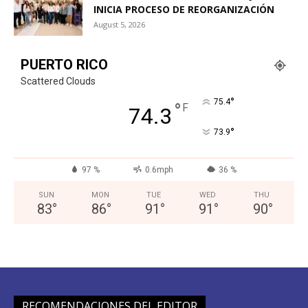
INICIA PROCESO DE REORGANIZACIÓN
August 5, 2026
PUERTO RICO
Scattered Clouds
°
75.4
°
F
74.3
°
73.9
97 %
0.6mph
36 %
SUN
MON
TUE
WED
THU
83
°
86
°
91
°
91
°
90
°
RECOMENDACIONES DEL EDITOR