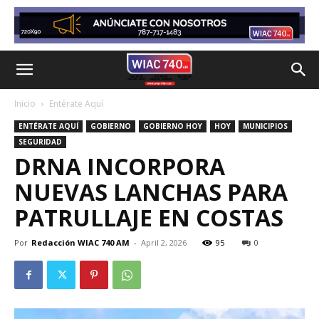
Inicio
Entérate Aquí
ENTÉRATE AQUÍ
GOBIERNO
GOBIERNO HOY
HOY
MUNICIPIOS
SEGURIDAD
DRNA INCORPORA
NUEVAS LANCHAS PARA
PATRULLAJE EN COSTAS
Por
Redacción WIAC 740 AM
-
April 2, 2026
95
0