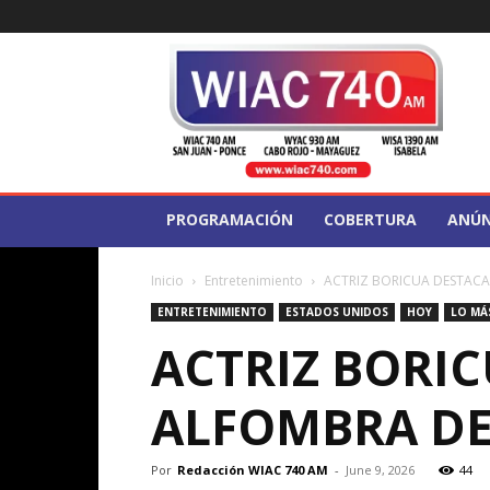
WIAC
740
PROGRAMACIÓN
COBERTURA
ANÚN
Inicio
Entretenimiento
ACTRIZ BORICUA DESTACA 
ENTRETENIMIENTO
ESTADOS UNIDOS
HOY
LO MÁ
ACTRIZ BORIC
ALFOMBRA DE
Por
Redacción WIAC 740 AM
-
June 9, 2026
44