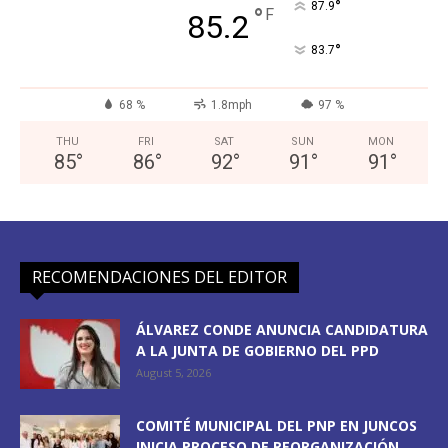
°
87.9
°
F
85.2
°
83.7
68 %
1.8mph
97 %
THU
FRI
SAT
SUN
MON
85
°
86
°
92
°
91
°
91
°
RECOMENDACIONES DEL EDITOR
ÁLVAREZ CONDE ANUNCIA CANDIDATURA
A LA JUNTA DE GOBIERNO DEL PPD
August 5, 2026
COMITÉ MUNICIPAL DEL PNP EN JUNCOS
INICIA PROCESO DE REORGANIZACIÓN