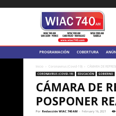
WIAC
740
PROGRAMACIÓN
COBERTURA
ANÚN
Inicio
Coronavirus (Covid-19)
CÁMARA DE REPRES
CORONAVIRUS (COVID-19)
EDUCACIÓN
GOBIERNO
CÁMARA DE R
POSPONER RE
Por
Redacción WIAC 740 AM
-
February 16, 2021