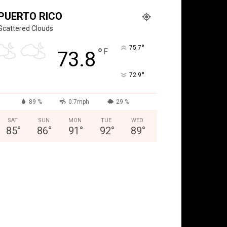
PUERTO RICO
Scattered Clouds
°
75.7
°
F
73.8
°
72.9
89 %
0.7mph
29 %
SAT
SUN
MON
TUE
WED
85
°
86
°
91
°
92
°
89
°