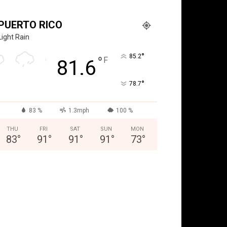
PUERTO RICO
Light Rain
°
85.2
°
F
81.6
°
78.7
83 %
1.3mph
100 %
THU
FRI
SAT
SUN
MON
83
°
91
°
91
°
91
°
73
°