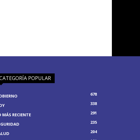
CATEGORÍA POPULAR
678
OBIERNO
338
OY
291
O MÁS RECIENTE
235
EGURIDAD
204
ALUD