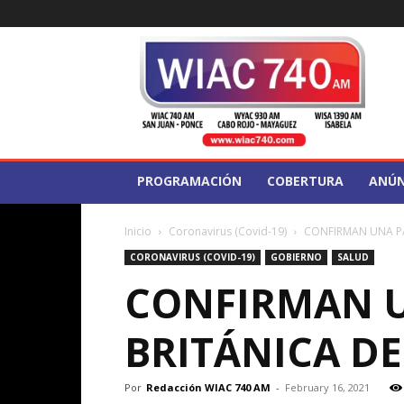
WIAC
740
PROGRAMACIÓN
COBERTURA
ANÚN
Inicio
Coronavirus (Covid-19)
CONFIRMAN UNA PA
CORONAVIRUS (COVID-19)
GOBIERNO
SALUD
CONFIRMAN U
BRITÁNICA DE
Por
Redacción WIAC 740 AM
-
February 16, 2021