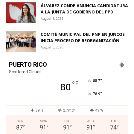
ÁLVAREZ CONDE ANUNCIA CANDIDATURA
A LA JUNTA DE GOBIERNO DEL PPD
August 5, 2026
COMITÉ MUNICIPAL DEL PNP EN JUNCOS
INICIA PROCESO DE REORGANIZACIÓN
August 5, 2026
PUERTO RICO
Scattered Clouds
°
85.7
°
F
80
°
78.9
89 %
2.7mph
43 %
SUN
MON
TUE
WED
THU
87
°
91
°
91
°
91
°
74
°