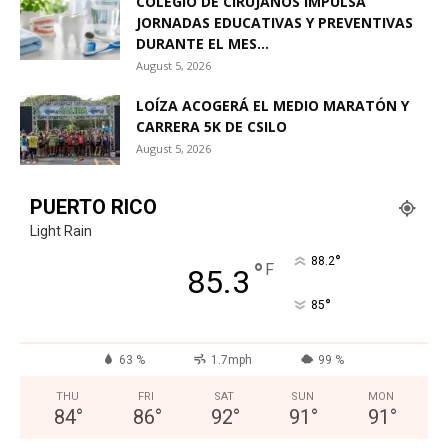
COLEGIO DE CIRUJANOS IMPULSA
JORNADAS EDUCATIVAS Y PREVENTIVAS
DURANTE EL MES...
August 5, 2026
LOÍZA ACOGERÁ EL MEDIO MARATÓN Y
CARRERA 5K DE CSILO
August 5, 2026
PUERTO RICO
Light Rain
°
88.2
°
F
85.3
°
85
63 %
1.7mph
99 %
THU
FRI
SAT
SUN
MON
84
°
86
°
92
°
91
°
91
°