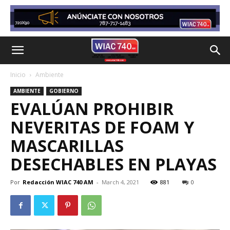
Inicio
Ambiente
AMBIENTE
GOBIERNO
EVALÚAN PROHIBIR
NEVERITAS DE FOAM Y
MASCARILLAS
DESECHABLES EN PLAYAS
Por
Redacción WIAC 740 AM
-
March 4, 2021
881
0