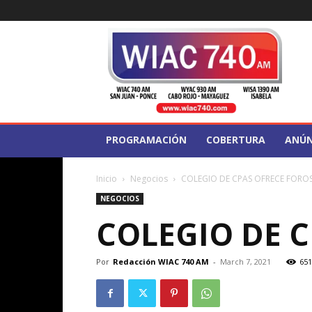
WIAC
740
PROGRAMACIÓN
COBERTURA
ANÚN
Inicio
Negocios
COLEGIO DE CPAS OFRECE FOROS
NEGOCIOS
COLEGIO DE C
Por
Redacción WIAC 740 AM
-
March 7, 2021
651