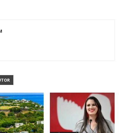
M
UTOR