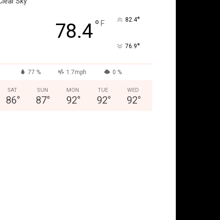
Clear Sky
°
82.4
°
F
78.4
°
76.9
77 %
1.7mph
0 %
SAT
SUN
MON
TUE
WED
86
°
87
°
92
°
92
°
92
°