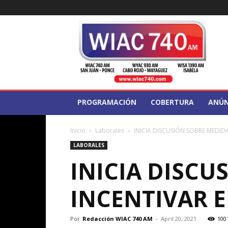
WIAC
740
PROGRAMACIÓN
COBERTURA
ANÚN
Inicio
Laborales
INICIA DISCUSIÓN SOBRE MEDID
LABORALES
INICIA DISCU
INCENTIVAR E
Por
Redacción WIAC 740 AM
-
April 20, 2021
100