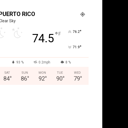
PUERTO RICO
Clear Sky
°
76.2
°
F
74.5
°
71.9
93 %
0.2mph
8 %
SAT
SUN
MON
TUE
WED
84
°
86
°
92
°
90
°
79
°