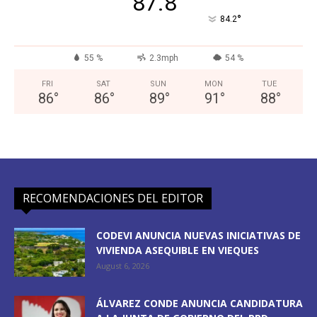
87.8
°
84.2
55 %
2.3mph
54 %
FRI
SAT
SUN
MON
TUE
86
°
86
°
89
°
91
°
88
°
RECOMENDACIONES DEL EDITOR
CODEVI ANUNCIA NUEVAS INICIATIVAS DE
VIVIENDA ASEQUIBLE EN VIEQUES
August 6, 2026
ÁLVAREZ CONDE ANUNCIA CANDIDATURA