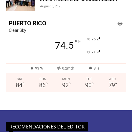
August 5, 2026
PUERTO RICO
Clear Sky
°
76.2
°
F
74.5
°
71.9
93 %
0.2mph
8 %
SAT
SUN
MON
TUE
WED
84
°
86
°
92
°
90
°
79
°
RECOMENDACIONES DEL EDITOR