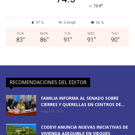
°
73.9
97 %
0.6mph
36 %
SUN
MON
TUE
WED
THU
83
°
86
°
91
°
91
°
90
°
RECOMENDACIONES DEL EDITOR
FAMILIA INFORMA AL SENADO SOBRE
CIERRES Y QUERELLAS EN CENTROS DE...
August 8, 2026
CODEVI ANUNCIA NUEVAS INICIATIVAS DE
VIVIENDA ASEQUIBLE EN VIEQUES