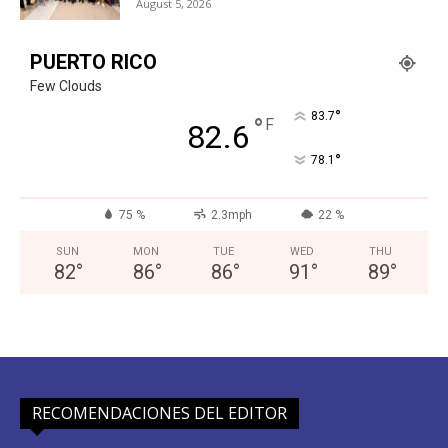
August 5, 2026
PUERTO RICO
Few Clouds
°
83.7
°
F
82.6
°
78.1
75 %
2.3mph
22 %
SUN
MON
TUE
WED
THU
82
°
86
°
86
°
91
°
89
°
RECOMENDACIONES DEL EDITOR