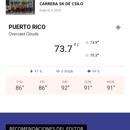
CARRERA 5K DE CSILO
August 5, 2026
PUERTO RICO
Overcast Clouds
°
74.9
°
F
73.7
°
70.3
91 %
0.9mph
94 %
THU
FRI
SAT
SUN
MON
86
°
86
°
92
°
91
°
91
°
RECOMENDACIONES DEL EDITOR