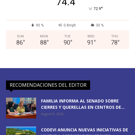
74.4
°
72.9
90 %
0.8mph
30 %
SUN
MON
TUE
WED
THU
86
°
88
°
90
°
91
°
78
°
RECOMENDACIONES DEL EDITOR
FAMILIA INFORMA AL SENADO SOBRE
CIERRES Y QUERELLAS EN CENTROS DE...
August 8, 2026
CODEVI ANUNCIA NUEVAS INICIATIVAS DE