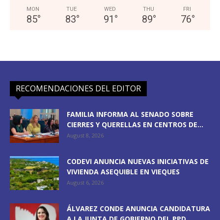
MON
TUE
WED
THU
FRI
85
°
83
°
91
°
89
°
76
°
RECOMENDACIONES DEL EDITOR
FAMILIA INFORMA AL SENADO SOBRE
CIERRES Y QUERELLAS EN CENTROS DE...
August 8, 2026
CODEVI ANUNCIA NUEVAS INICIATIVAS DE
VIVIENDA ASEQUIBLE EN VIEQUES
August 6, 2026
ÁLVAREZ CONDE ANUNCIA CANDIDATURA
A LA JUNTA DE GOBIERNO DEL PPD