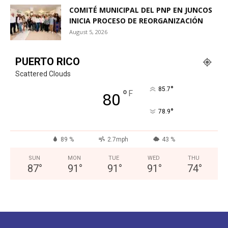
COMITÉ MUNICIPAL DEL PNP EN JUNCOS
INICIA PROCESO DE REORGANIZACIÓN
August 5, 2026
PUERTO RICO
Scattered Clouds
°
85.7
°
F
80
°
78.9
89 %
2.7mph
43 %
SUN
MON
TUE
WED
THU
87
°
91
°
91
°
91
°
74
°