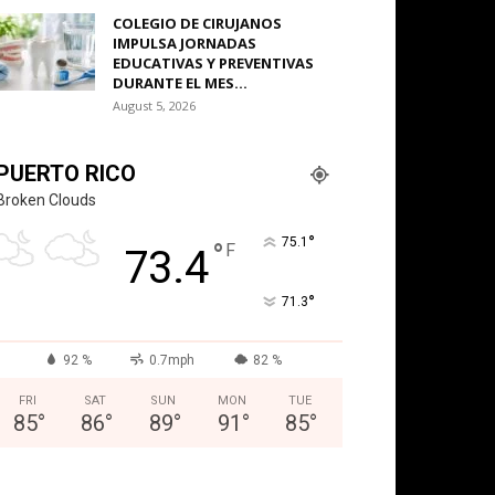
COLEGIO DE CIRUJANOS
IMPULSA JORNADAS
EDUCATIVAS Y PREVENTIVAS
DURANTE EL MES...
August 5, 2026
PUERTO RICO
Broken Clouds
°
75.1
°
F
73.4
°
71.3
92 %
0.7mph
82 %
FRI
SAT
SUN
MON
TUE
85
°
86
°
89
°
91
°
85
°