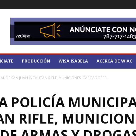
CIATE
PRODUCCIÓN
WISA ISABELA
ACERCA DE WIAC
PAL DE SAN JUAN INCAUTAN RIFLE, MUNICIONES, CARGADORES...
A POLICÍA MUNICIPA
N RIFLE, MUNICION
DE ARMAS Y DROGAS