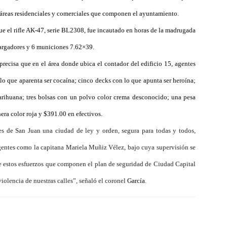
es áreas residenciales y comerciales que componen el ayuntamiento.
e el rifle AK-47, serie BL2308, fue incautado en horas de la madrugada
 cargadores y 6 municiones 7.62×39.
recisa que en el área donde ubica el contador del edificio 15, agentes
lo que aparenta ser cocaína; cinco decks con lo que apunta ser heroína;
arihuana; tres bolsas con un polvo color crema desconocido; una pesa
hera color roja y $391.00 en efectivos.
es de San Juan una ciudad de ley y orden, segura para todas y todos,
agentes como la capitana Mariela Muñiz Vélez, bajo cuya supervisión se
ue estos esfuerzos que componen el plan de seguridad de Ciudad Capital
 violencia de nuestras calles”, señaló el coronel
García
.