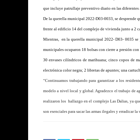
que incluye patrullaje preventivo diario en las diferent
De la querella municipal 2022-D03-0033, se desprende qu
frente al edificio 14 del complejo de vivienda junto a 2
Mientras, en la querella municipal 2022- D03- 0035 se p
municipales ocuparon 18 bolsas con cierre a presión con 
30 envases cilíndricos de marihuana; cinco copos de m
electrónica color negra; 2 libretas de apuntes; una cartuc
“Continuamos trabajando para garantizar a los resident
modelo a nivel local y global. Agradezco el trabajo de 
realizaron los hallazgo en el complejo Las Dalias, ya q
son esenciales para sacar las armas ilegales y erradicar la