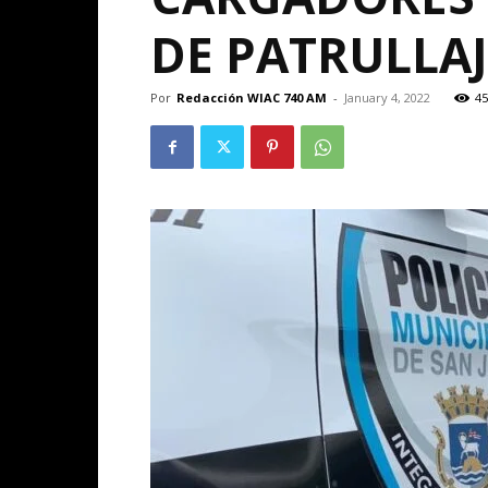
DE PATRULLA
Por
Redacción WIAC 740 AM
-
January 4, 2022
45