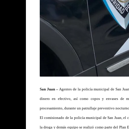
San Juan –
Agentes de la policía municipal de San Juan
dinero en efectivo, así como copos y envases de mar
procesamiento, durante un patrullaje preventivo nocturno
El comisionado de la policía municipal de San Juan, el c
la droga y demás equipo se realizó como parte del Plan E