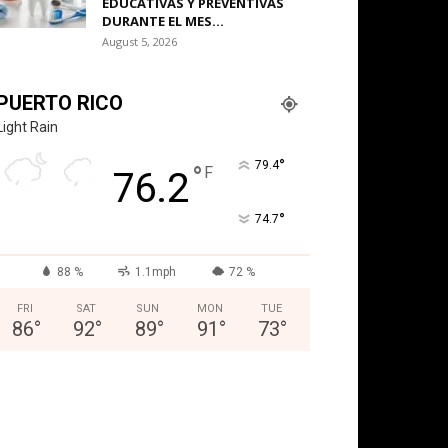
EDUCATIVAS Y PREVENTIVAS
DURANTE EL MES...
August 5, 2026
PUERTO RICO
Light Rain
°
79.4
°
F
76.2
°
74.7
88 %
1.1mph
72 %
FRI
SAT
SUN
MON
TUE
86
°
92
°
89
°
91
°
73
°