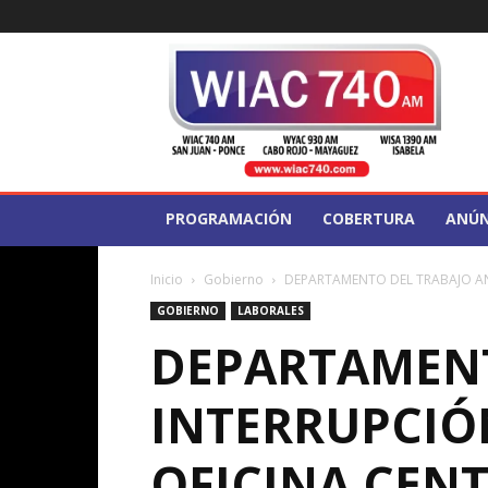
WIAC
740
PROGRAMACIÓN
COBERTURA
ANÚN
Inicio
Gobierno
DEPARTAMENTO DEL TRABAJO ANU
GOBIERNO
LABORALES
DEPARTAMENT
INTERRUPCIÓN
OFICINA CEN