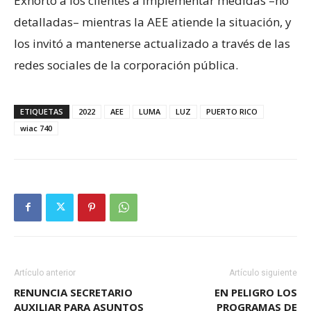
Exhortó a los clientes a implementar medidas –no
detalladas– mientras la AEE atiende la situación, y
los invitó a mantenerse actualizado a través de las
redes sociales de la corporación pública.
ETIQUETAS
2022
AEE
LUMA
LUZ
PUERTO RICO
wiac 740
Artículo anterior
Artículo siguiente
RENUNCIA SECRETARIO
EN PELIGRO LOS
AUXILIAR PARA ASUNTOS
PROGRAMAS DE